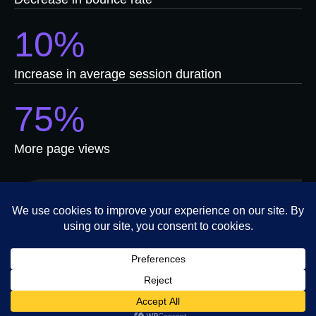
10%
Increase in average session duration
75%
More page views
Sed fringilla gravida lorem, id rhoncus justo
egestas sed. Nulla sagittis vel ante sit amet
tempor. In sit amet neque non tellus
interdum tincidunt eget eu odio. Awesome!
- DIANA SEVEN, CEO OF SEVEN STUDIOS